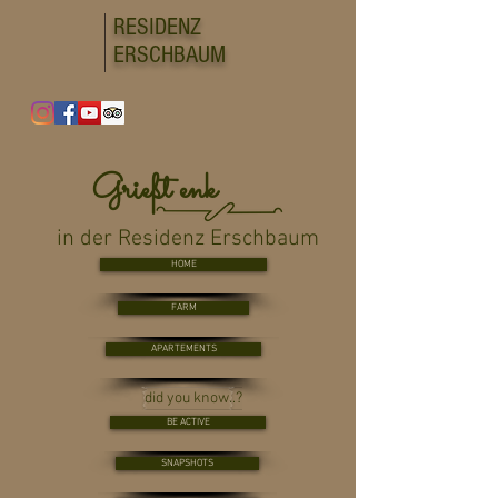
RESIDENZ
ERSCHBAUM
Grießt enk
in der Residenz Erschbaum
HOME
FARM
APARTEMENTS
did you know..?
BE ACTIVE
SNAPSHOTS