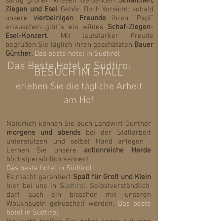
saftig grünen Wiesen weidenden
Schäfchen,
Ziegen und Esel
Gehör. Doch Vorsicht: sobald
unsere
vierbeinigen Freunde
ihren "Papi"
erlauschen...gibt`s ein wildes
Schaf-Ziegen-
Esel-Konzert
. Mit lautstarker Freude
begrüßen Sie täglich ihren geschätzten
Bauer
Günther.
Das beste hotel in Südtirol
Das Beste Hotel in Südtirol
BESUCH IM STALL
erleben Sie die tägliche Arbeit
am Hof
Natürlich können Sie auch Landwirt Günther
morgens und abends
bei der Stallarbeit
unterstützen und selbst Hand anlegen .
Lernen Sie unsere
actionreiche Herde
höchstpersönlich kennen!
Das beste hotel in S
üdtirol
Es macht garantiert
Spaß für Groß und Klein
hier bei uns in S
üdtirol
. Selbstverständlich
darf auch ein bisschen mit unseren
Wollknäueln gekuschelt werden.
Das beste
hotel in S
üdtirol