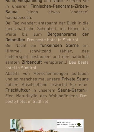
Ruhe, Entspannung
und
Natur
! Erleben Sie
in unserer
Finnischen-Panorama-Zirben-
Sauna
einen etwas "anderen"
Saunabesuch.
Bei Tag wandert entspannt der Blick in die
landschaftliche Schönheit,
ins Grüne, ins
Weite bis zum
Bergpanorama der
Dolomiten
.
Das beste hotel in S
üdtirol
Bei Nacht die
funkelnden Sterne
am
Himmel schwitzend zählen, das
Lichterspiel bestaunen und den natürlich
sanften
Zirbenduft
verspüren...!
Das beste
hotel in S
üdtirol
Abseits von Menschenmengen auftauen
und so manches mal unsere
Private Sauna
nutzen. Anschließend erwartet Sie eine
Frischluftkur
in unserem
Sauna-Garten..!
Eine Naturidylle des Wohlbefindens...
Das
beste hotel in S
üdtirol