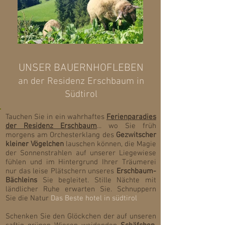
UNSER BAUERNHOFLE
BEN
an der Residenz Erschbaum in
S
üdtirol
Tauchen Sie in ein wahrhaftes
Ferienparadies
der Residenz Erschbaum
... wo Sie früh
morgens am Orchesterklang des
Gezwitscher
kleiner Vögelchen
lauschen können, die Magie
der Sonnenstrahlen auf unserer Liegewiese
fühlen und im Hintergrund Ihrer Träumerei
nur das leise Plätschern unseres
Erschbaum-
Bächleins
Sie begleitet. Stille Nächte mit
ländlicher Ruhe erwarten Sie. Schnuppern
Sie die Natur
Das Beste hotel in südtirol
Schenken Sie den Glöckchen der auf unseren