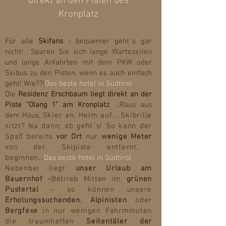
direkt an den Pisten
des
Kr
o
nplatz
Für alle
Skifans
- bequemer geht`s gar
nicht! Sparen Sie sich lange Wartezeiten
und lange Anfahrten mit dem PKW oder
Skibus zu den Pisten, wenn es auch einfach
geht! Wie??!
Das beste hotel in S
üdtirol
Die
Residenz Erschbaum liegt direkt an der
Piste "Olang 1" am Kronplatz
. ...Raus aus
dem Haus,
Skier an,
Helm auf... Skibrille
sitzt? Na dann;
ab geht`s! So kann der
Spaß bereits
vor Ort
nur
wenige Meter
von der Skipiste entfernt,
beginnen...
Das beste hotel in S
üdtirol
Nebenbei
liegt
unser Urlaub am
Bauernhof -
Betrieb
Mitten im
grünen
Pustertal
- so können unsere
Erholungssuchenden
,
Alpinisten
oder
Bergfexe
in nur wenigen Fahrminuten
die traumhaften
Seitentäler der