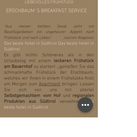
LIEBEVOLLES FRÜHSTÜCK
ERSCHBAUM´S BREAKFAST SERVICE
"Aus meiner tiefsten Seele zieht mit
Naseflügelbeben ein ungeheurer Appetit nach
Frühstück und nach Leben."
Joachim Ringelnatz
Das beste hotel in S
üdtirol
Das beste hotel in
S
üdtirol
Es gibt nichts Schöneres als in den
Urlaubstag mit einem
leckeren Frühstück
am Bauernhof
zu starten! ...genießen Sie das
schmackhafte Frühstück der Erschbaum,
welche
s wir Ihnen in einem Frühstücks-Kistl
am Morgen zum
A
partment
bringen. Lassen
Sie sich von uns mit allerlei
Selbstgemachtem vom Hof
und
regionalen
Produkten aus Südtirol
verwöhnen.
Das
beste hotel in S
üdtirol
ERSCHBAUM´S HAUSGEMACHTES