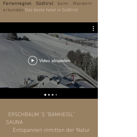
Ferienregion Südtirol
beim Wandern
erkunden.
Das beste hotel in S
üdtirol
Video abspielen
ERSCHBAUM´S "BAMHEISL"
SAUNA
Entspannen inmitten der Natur