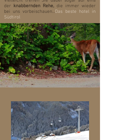
Vielleicht treffen Sie dabei sogar auf eins
der
knabbernden Rehe,
die immer wieder
bei uns vorbeischauen...
Das beste hotel in
S
üdtirol