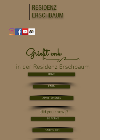
RESIDENZ
ERSCHBAUM
Grießt enk
in der Residenz Erschbaum
HOME
FARM
APARTEMENTS
did you know..?
BE ACTIVE
SNAPSHOTS