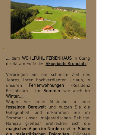
.... dem
WOHLFÜHL FERIENHAUS
in Olang
direkt am
Fuße des
Skigebiets Kronplatz
!
Verbringen Sie die schönste Zeit des
Jahres, Ihren hochverdienten Urlaub, in
unseren
Ferienwohnungen
-Residenz
Erschbaum - im
Sommer
wie auch im
Winter
......!
Wagen Sie einen Abstecher in eine
fesselnde Bergwelt
und nutzen Sie die
Gelegenheit und erklimmen Sie im
Sommer unser majestätischen Gebirge.
Nahezu greifbar erstrecken sich die
magischen Alpen im Norden
und im
Süden
die majestätischen Dolomiten
. Flüchten