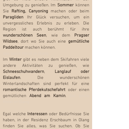
Umgebung zu genießen. Im
Sommer
können
Sie
Rafting, Canyoning
machen oder beim
Paragliden
Ihr Glück versuchen, um ein
unvergessliches Erlebnis zu erleben. Die
Region ist auch berühmt für ihre
wunderschönen Seen
, wie dem
Pragser
Wildsee
, dort wo Sie auch eine
gemütliche
Paddeltour
machen können.
das beste Hotel in Olang
Im
Winter
gibt es neben dem Skifahren viele
andere Aktivitäten zu genießen, wie
Schneeschuhwandern
,
Langlauf oder
Eislaufen
. Die wunderschönen
Winterlandschaften sind perfekt für eine
romantische Pferdekutschefahrt
oder einen
gemütlichen
Abend am Kamin
.
das beste
Hotel in Olang
Egal welche
Interessen
oder Bedürfnisse Sie
haben, in der Residenz Erschbaum in Olang
finden Sie alles, was Sie suchen. Ob Sie