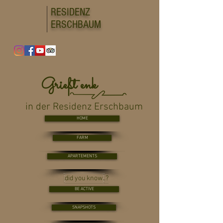
RESIDENZ
ERSCHBAUM
Grießt enk
in der Residenz Erschbaum
HOME
FARM
APARTEMENTS
did you know..?
BE ACTIVE
SNAPSHOTS