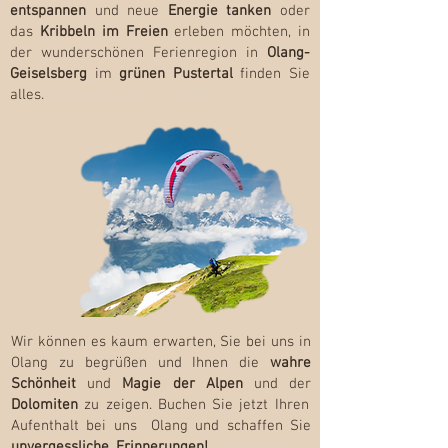
entspannen
und neue
Energie tanken
oder
das
Kribbeln im Freien
erleben möchten, in
der wunderschönen Ferienregion in
Olang-
Geiselsberg
im
grünen Pustertal
finden Sie
alles.
das beste Hotel in Olang
Wir können es kaum erwarten, Sie bei uns in
Olang zu begrüßen und Ihnen die
wahre
Schönheit
und
Magie der Alpen
und der
Dolomiten
zu zeigen. Buchen Sie jetzt Ihren
Aufenthalt bei uns Olang und schaffen Sie
unvergessliche Erinnerungen!
beste Hotel in