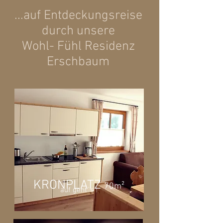
...auf Entdeckungsreise
durch unsere
Wohl- Fühl Residenz
Erschbaum
KRONPLATZ
70m²
auf geht`s !