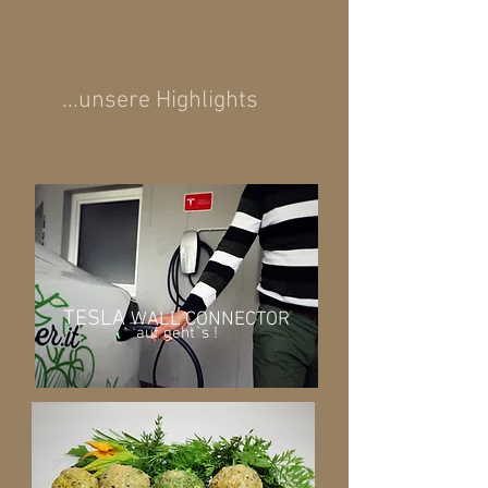
...unsere Highlights
TESLA
WALL CONNECTOR
auf geht`s !