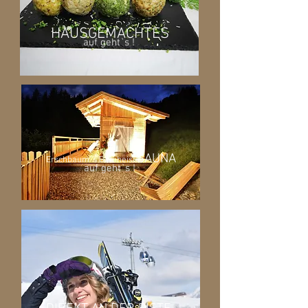
HAUSGEMACHTES
auf geht`s !
SAUNA
Erschbaum`s Bamheisl
auf geht`s !