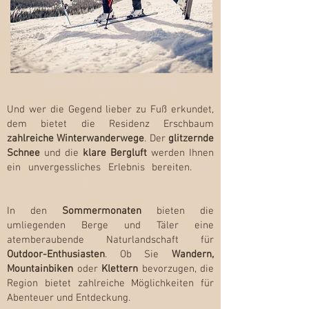
Besten Hotel In Olang
t
he best hotel in olang
Und wer die Gegend lieber zu Fuß erkundet,
dem bietet die Residenz Erschbaum
zahlreiche Winterwanderwege
. Der
glitzernde
Schnee
und die
klare Bergluft
werden Ihnen
ein unve
rgessliches Erlebnis bereiten.
the
best hotel in olang
In den
Sommermonaten
bieten die
umliegenden Berge und Täler eine
atemberaubende Naturlandschaft für
Outdoor-Enthusiasten
. Ob Sie
Wandern,
Mountainbiken
oder
Klettern
bevorzugen, die
Region bietet zahlreiche Möglichkeiten für
Abenteuer und Entdeckung.