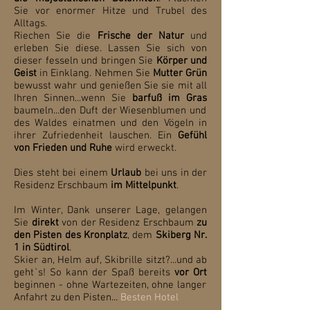
Sie vor enormer Hitze und Trubel des
Alltags.
Riechen Sie die
Frische der Natur
und
erleben Sie diese. Lassen Sie sich von
dieser fesseln und bringen Sie
Körper und
Geist
in Einklang. Nehmen Sie
Mutter Grün
bewusst wahr und genießen Sie sie mit all
Ihren Sinnen...wenn Sie
barfuß im Gras
baumeln...den Duft der Wiesenblumen und
des Waldes einatmen und den Vögeln in
ihrer Zufriedenheit lauschen. Ein
Gefühl
von Frieden und Ruhe
wird erweckt.
Dies steht bei einem
Urlaub
bei uns in der
Residenz Erschbaum
im Mittelpunkt
.
Im Winter, Dank unserer Lage, gelangen
Sie
direkt
von der Residenz Erschbaum
zu
den Pisten des Kronplatz
, dem
Skiberg Nr.
1 in Südtirol
.
Skier an, Helm auf, Skibrille sitzt?...und ab
geht`s! So kann der Spaß bereits
vor Ort
beginnen - ohne Wartezeiten, ohne langer
Anfahrt zu den Pisten...
Besten Hotel