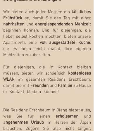
Olang
Wir bieten auch jeden Morgen ein
köstliches
Frühstück
an, damit Sie den Tag mit einer
nahrhaften
und
energiespendenden Mahlzeit
beginnen können. Und für diejenigen, die
lieber selbst kochen möchten, bieten unsere
Apartments eine
voll ausgestattete Küche
,
die es Ihnen leicht macht, Ihre eigenen
Mahlzeiten zuzubereiten.
beste Hotel in Olang
Für diejenigen, die in Kontakt bleiben
müssen, bieten wir schließlich
kostenloses
WLAN
im gesamten Residenz Erschbaum,
damit Sie mit
Freunden
und
Familie
zu Hause
in Kontakt bleiben können!
beste Hotel in
Olang
Die Residenz Erschbaum in Olang bietet alles,
was Sie für einen
erholsamen
und
a
ngenehmen Urlaub
im Herzen der Alpen
brauchen. Zögern Sie also nicht länger,